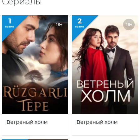
Сериалы
1
2
18+
18+
сезон
сезон
Ветреный холм
Ветреный холм