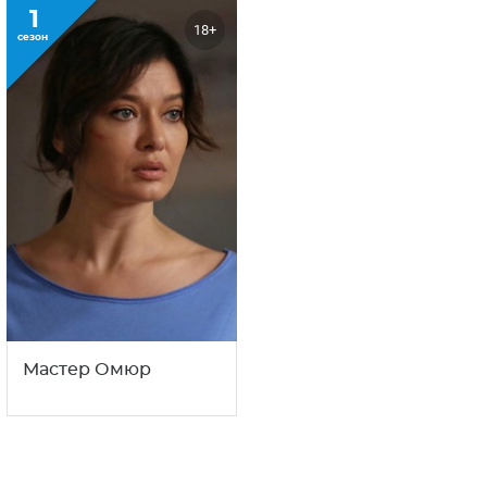
1
18+
сезон
Мастер Омюр