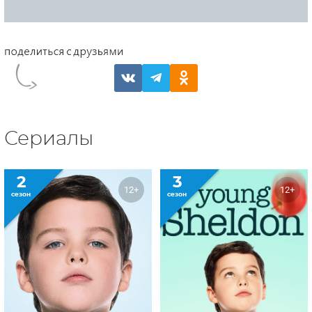
Сериалы
2
3
12+
12+
сезон
сезон