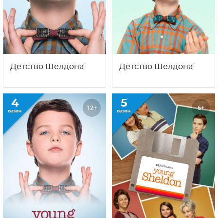
Детство Шелдона
Детство Шелдона
4
5
12+
6+
сезон
сезон