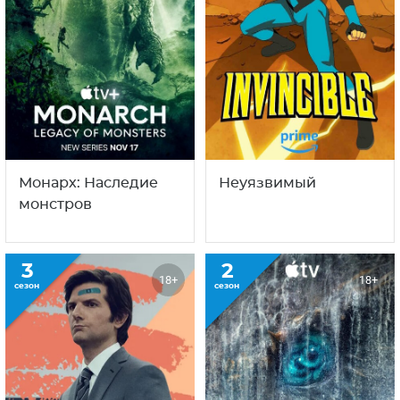
Монарх: Наследие
Неуязвимый
монстров
3
2
18+
18+
сезон
сезон