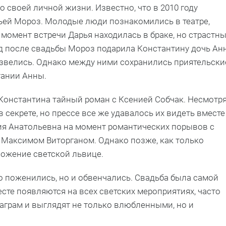
 своей личной жизни. Известно, что в 2010 году
ьей Мороз. Молодые люди познакомились в театре,
 момент встречи Дарья находилась в браке, но страстн
од после свадьбы Мороз подарила Константину дочь Анн
 развелись. Однако между ними сохранились приятельски
тании Анны.
 у Константина тайный роман с Ксенией Собчак. Несмотр
в секрете, но прессе все же удавалось их видеть вместе
ения Анатольевна на момент романтических порывов с
Максимом Виторганом. Однако позже, как только
ложение светской львице.
ко поженились, но и обвенчались. Свадьба была самой
сте появляются на всех светских мероприятиях, часто
грам и выглядят не только влюбленными, но и