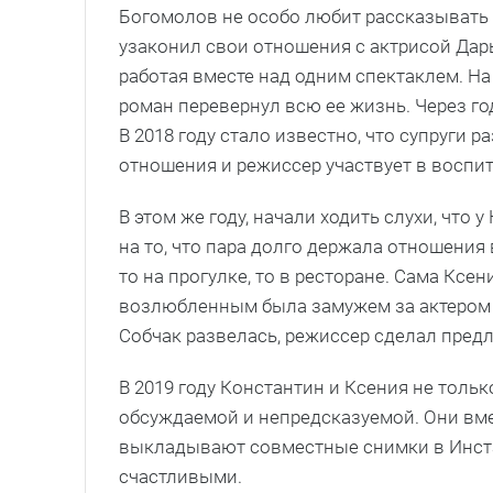
Богомолов не особо любит рассказывать о
узаконил свои отношения с актрисой Дар
работая вместе над одним спектаклем. На
роман перевернул всю ее жизнь. Через г
В 2018 году стало известно, что супруги
отношения и режиссер участвует в воспи
В этом же году, начали ходить слухи, что
на то, что пара долго держала отношения 
то на прогулке, то в ресторане. Сама Кс
возлюбленным была замужем за актером 
Собчак развелась, режиссер сделал пред
В 2019 году Константин и Ксения не толь
обсуждаемой и непредсказуемой. Они вме
выкладывают совместные снимки в Инста
счастливыми.