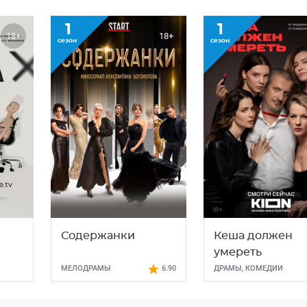
1
1
18+
18+
сезон
сезон
Содержанки
Кеша должен
умереть
МЕЛОДРАМЫ
6.90
ДРАМЫ
,
КОМЕДИИ