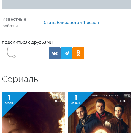
Известные
Стать Елизаветой 1 сезон
работы
Сериалы
1
1
18+
18+
сезон
сезон