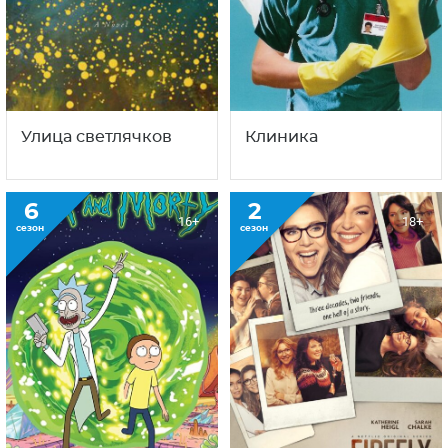
Улица светлячков
Клиника
6
2
16+
18+
сезон
сезон