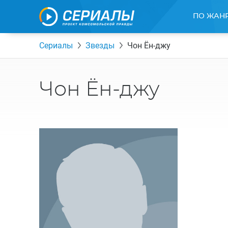
ПО ЖАН
Сериалы
Звезды
Чон Ён-джу
Чон Ён-джу