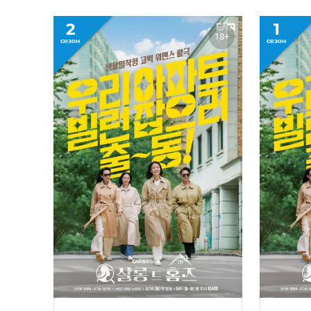
2
1
18+
сезон
сезон