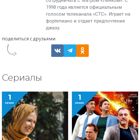
сотрудничать с театром «Ленком». С
1998 года является официальным
голосом телеканала «СТС». Играет на
фортепиано и отдает предпочтение
джазу.
Сериалы
1
1
18+
16+
сезон
сезон