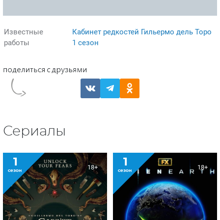
Известные
Кабинет редкостей Гильермо дель Торо
работы
1 сезон
Сериалы
1
1
18+
18+
сезон
сезон