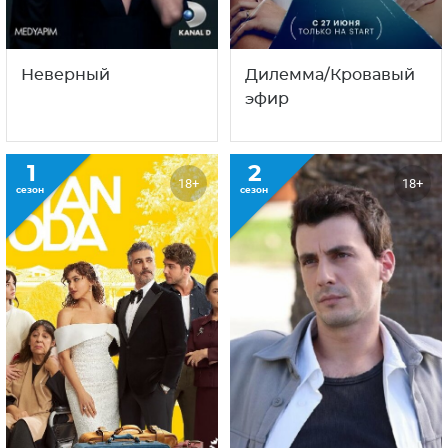
Неверный
Дилемма/Кровавый
эфир
1
2
18+
18+
сезон
сезон