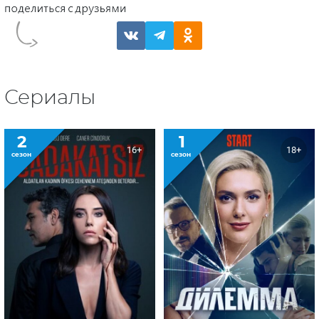
Сериалы
2
1
16+
18+
сезон
сезон