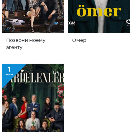
Позвони моему
Омер
агенту
1
18+
сезон