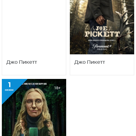
Джо Пикетт
Джо Пикетт
1
18+
сезон