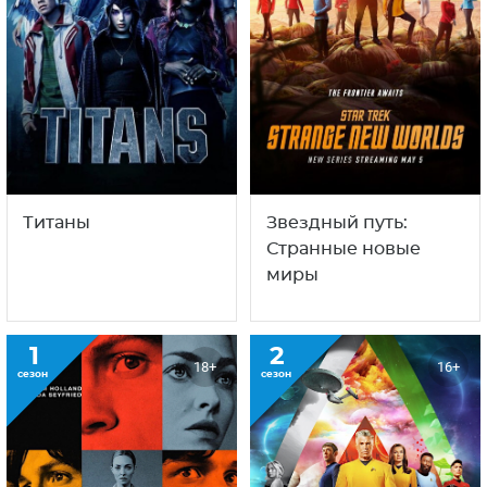
Титаны
Звездный путь:
Странные новые
миры
1
2
18+
16+
сезон
сезон