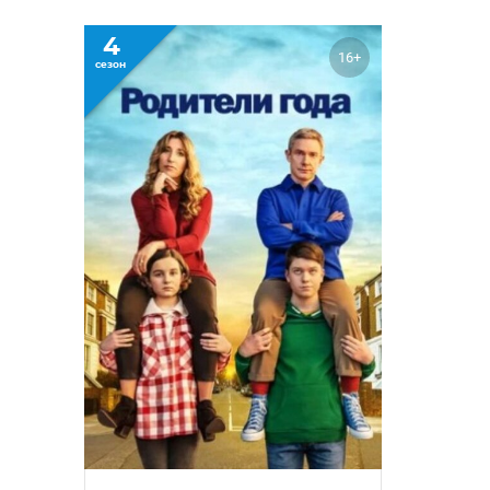
4
16+
сезон