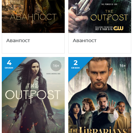
Аванпост
Аванпост
4
2
16+
18+
сезон
сезон