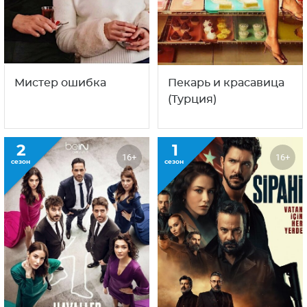
Мистер ошибка
Пекарь и красавица
(Турция)
2
1
16+
16+
сезон
сезон