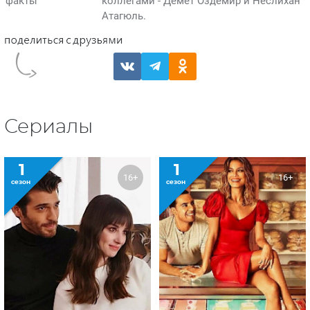
факты
коллегами - Демет Оздемир и Неслихан
Атагюль.
Сериалы
1
1
16+
16+
сезон
сезон