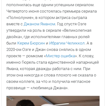
пополнилась еще одним успешным сериалом.
Четвертого июня состоялась премьера сериала
«Полнолуние», в котором актриса сыграла
вместе с
Джаном Яманом
. Год спустя Озге
утвердили на роль в сериале «Великолепная
двойка», где исполнителями главных ролей
были
Керем Бюрсин
и
Ибрагим Челиккол
. А в
2020-ом Озге и Джан снова снялись в одном
проекте — ромкоме «
Мистер ошибка
». К слову,
именно Гюрель стала единственной напарницей
Ямана, которая дважды работала с ним. При
этом она никогда и слова плохого не сказала о
своем коллеге, за что и получила негласное
прозвище — «любимица Джана».