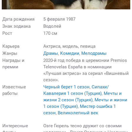
Дата рождения
5 февраля 1987
Знак зодиака
Водолей
Рост
170 см
Карьера
Актриса, модель, певица
Жанры
Драмы
,
Комедии
,
Мелодрамы
Награды и
2020-й год победа в церемонии Premios
премии
Telenovelas España в номинации
«Лучшая актриса» за сериал «Вишневый
сезон».
Известные
Черный берет 1 сезон
,
Сипахи/
работы
Кавалерия 1 сезон (Турция)
,
Мечты и
жизни 2 сезон (Турция)
,
Мечты и жизни
1 сезон (Турция)
,
Мистер ошибка 1
сезон
,
Великолепный век
Интересные
Озге Гюрель тесно дружит со своими