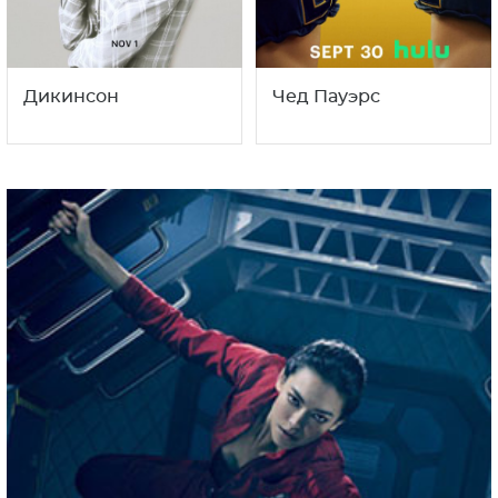
Дикинсон
Чед Пауэрс