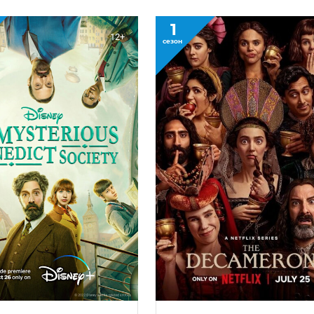
1
12+
сезон