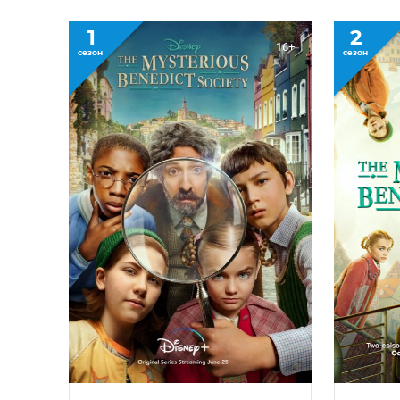
1
2
16+
сезон
сезон