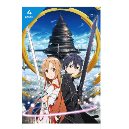
4
12+
сезон