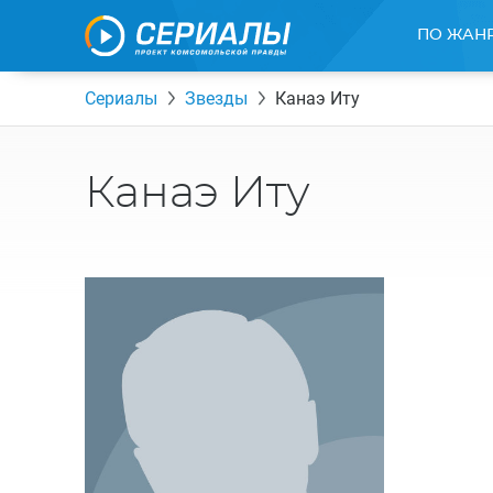
ПО ЖАН
Сериалы
Звезды
Канаэ Иту
Канаэ Иту