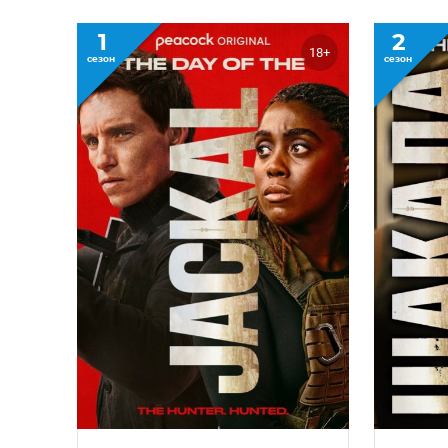
1
2
18+
сезон
сезон