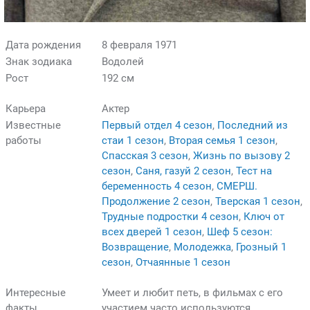
Дата рождения
8 февраля 1971
Знак зодиака
Водолей
Рост
192 см
Карьера
Актер
Известные
Первый отдел 4 сезон
,
Последний из
работы
стаи 1 сезон
,
Вторая семья 1 сезон
,
Спасская 3 сезон
,
Жизнь по вызову 2
сезон
,
Саня, газуй 2 сезон
,
Тест на
беременность 4 сезон
,
СМЕРШ.
Продолжение 2 сезон
,
Тверская 1 сезон
,
Трудные подростки 4 сезон
,
Ключ от
всех дверей 1 сезон
,
Шеф 5 сезон:
Возвращение
,
Молодежка
,
Грозный 1
сезон
,
Отчаянные 1 сезон
Интересные
Умеет и любит петь, в фильмах с его
факты
участием часто используются