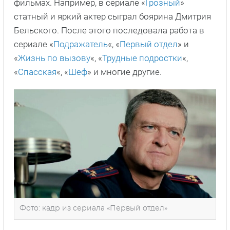
фильмах. Например, в сериале «
Грозный
»
статный и яркий актер сыграл боярина Дмитрия
Бельского. После этого последовала работа в
сериале «
Подражатель
«, «
Первый отдел
» и
«
Жизнь по вызову
«, «
Трудные подростки
«,
«
Спасская
«, «
Шеф
» и многие другие.
Фото: кадр из сериала «Первый отдел»