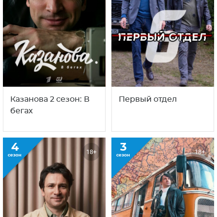
Казанова 2 сезон: В
Первый отдел
бегах
4
3
18+
18+
сезон
сезон