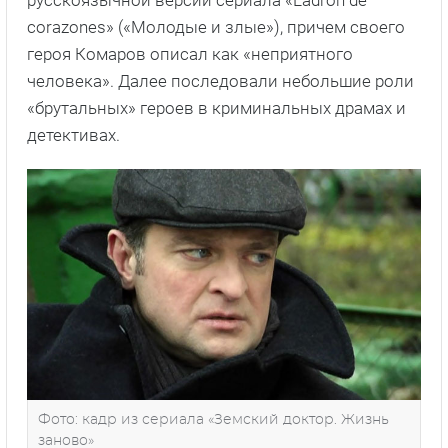
русскоязычной версии сериала «Ladron de
corazones» («Молодые и злые»), причем своего
героя Комаров описал как «неприятного
человека». Далее последовали небольшие роли
«брутальных» героев в криминальных драмах и
детективах.
Фото: кадр из сериала «Земский доктор. Жизнь
заново»