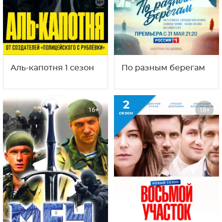
Аль-капотня 1 сезон
По разным берегам
2
16+
18+
сезон