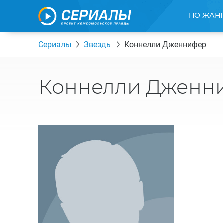
ПО ЖАН
Сериалы
Звезды
Коннелли Дженнифер
Коннелли Дженн