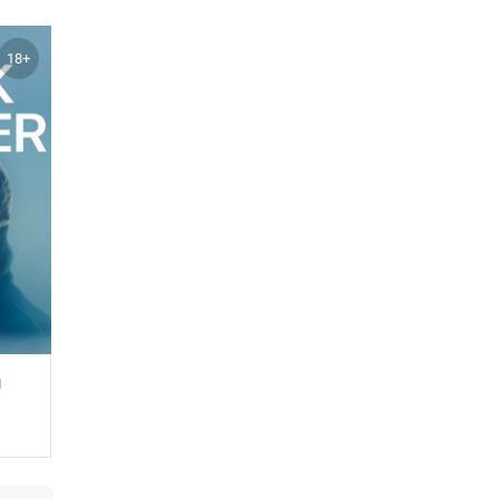
18+
я