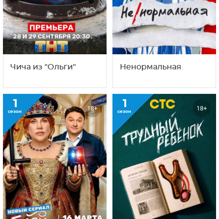
Чича из "Ольги"
Ненормальная
1
1
18+
18+
сезон
сезон