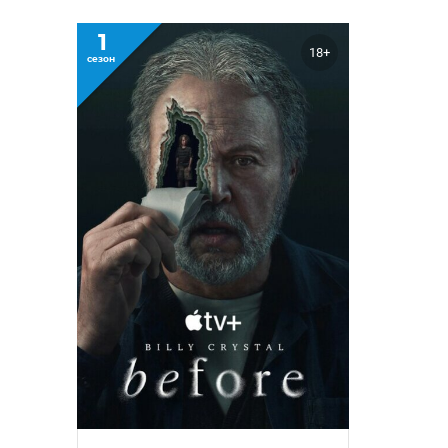
1
18+
сезон