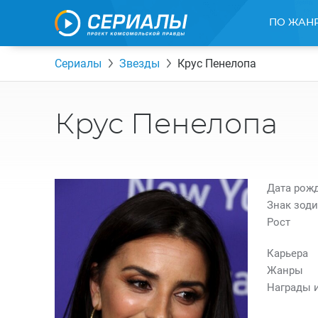
ПО ЖАН
Сериалы
Звезды
Крус Пенелопа
Крус Пенелопа
Дата рож
Знак зоди
Рост
Карьера
Жанры
Награды 