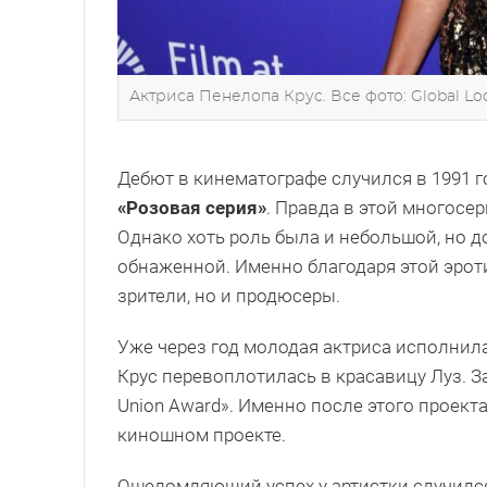
Актриса Пенелопа Крус. Все фото: Global Lo
Дебют в кинематографе случился в 1991 г
«Розовая серия»
. Правда в этой многосе
Однако хоть роль была и небольшой, но 
обнаженной. Именно благодаря этой эрот
зрители, но и продюсеры.
Уже через год молодая актриса исполнил
Крус перевоплотилась в красавицу Луз. За
Union Award». Именно после этого проек
киношном проекте.
Ошеломляющий успех у артистки случился 