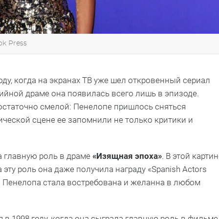
ok Press
оду, когда на экранах ТВ уже шел откровенный сериал
рийной драме она появилась всего лишь в эпизоде.
достаточно смелой: Пенелопе пришлось сняться
ической сцене ее запомнили не только критики и
а главную роль в драме
«Изящная эпоха»
. В этой карти
 эту роль она даже получила награду «Spanish Actors
та Пенелопа стала востребована и желанна в любом
в 1998 году, когда она сыграла главную роль в фильме