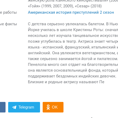
женскую роль Каннского кинофестиваля» (2006
«Гойя» (1999, 2007, 2009), «Сезар» (2018)
е работы
Американская история преступлений 2 сезон
ые факты
С детства серьезно увлекалась балетом. В Нью
Йорке училась в школе Кристины Роты: снача
несколько лет изучала танцевальное искусство
позже углубилась в театр. Актриса знает четыр
языка - испанский, французский, итальянский 
английский. Она увлекается вегетарианством, 
также серьезно занимается йогой и пилатесом
Пенелопа много сил отдает на благотворитель
она является основательницей фонда, которы
поддерживает бездомных индийских девочек.
Близкие и родные актрису называют Пе
Telegram
OK