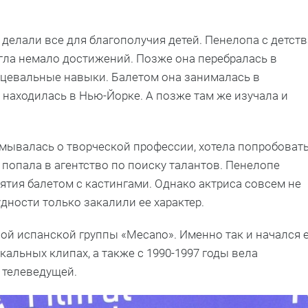
 делали все для благополучия детей. Пенелопа с детств
игла немало достижений. Позже она перебралась в
нцевальные навыки. Балетом она занималась в
 находилась в Нью-Йорке. А позже там же изучала и
умывалась о творческой профессии, хотела попробоват
т попала в агентство по поиску талантов. Пенелопе
ятия балетом с кастингами. Однако актриса совсем не
удности только закалили ее характер.
ой испанской группы «Mecano». Именно так и начался 
кальных клипах, а также с 1990-1997 годы вела
е телеведущей.