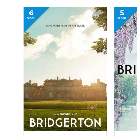
6
5
18+
сезон
сезон