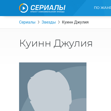
ПО ЖАН
Сериалы
Звезды
Куинн Джулия
Куинн Джулия