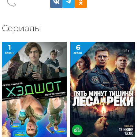
Сериалы
1
6
16+
12+
сезон
сезон