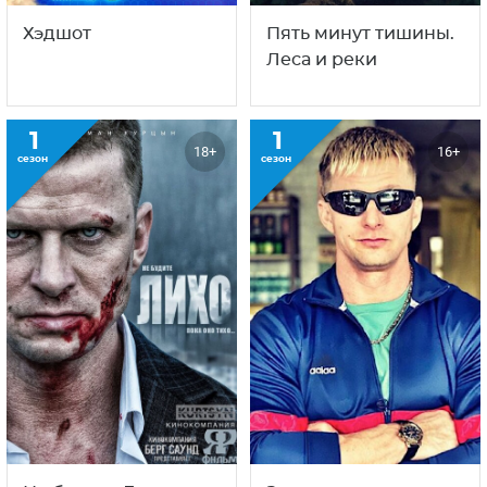
Хэдшот
Пять минут тишины.
Леса и реки
1
1
18+
16+
сезон
сезон