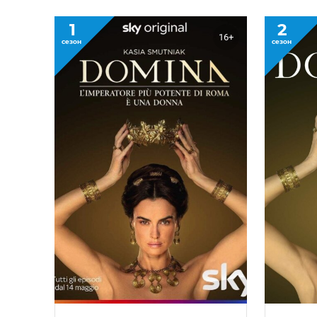
1
2
16+
сезон
сезон