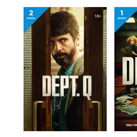
2
1
18+
сезон
сезон