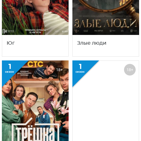
Юг
Злые люди
1
1
18+
18+
сезон
сезон