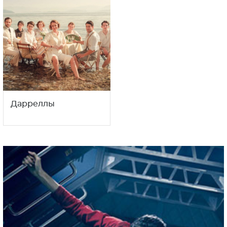
Дарреллы