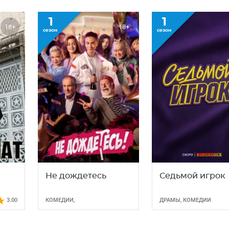
1
1
18+
18+
сезон
сезон
Не дождетесь
Седьмой игрок
3.00
КОМЕДИИ
,
ДРАМЫ
,
КОМЕДИИ
КРИМИНАЛ
,
МЕЛОДРАМЫ