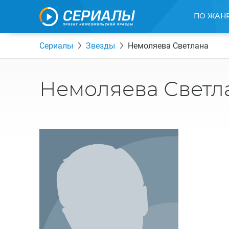
ПО ЖАН
Сериалы
Звезды
Немоляева Светлана
Немоляева Светл