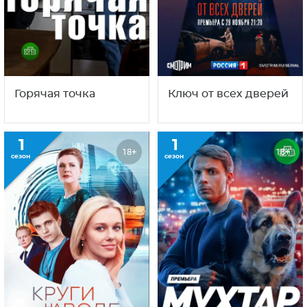
Горячая точка
Ключ от всех дверей
1
1
18+
18+
сезон
сезон