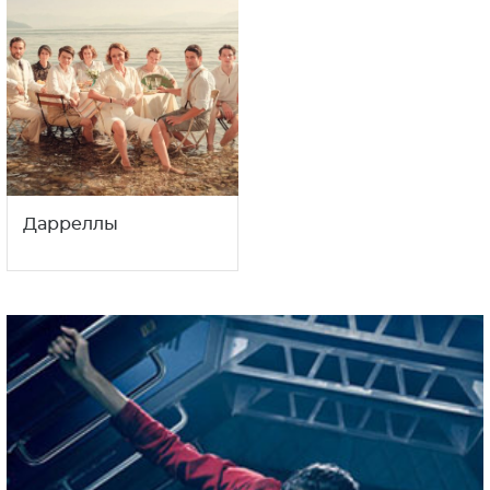
Дарреллы