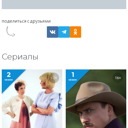
Сериалы
2
1
12+
16+
сезон
сезон