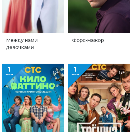
Между нами
Форс-мажор
девочками
1
1
16+
18+
сезон
сезон