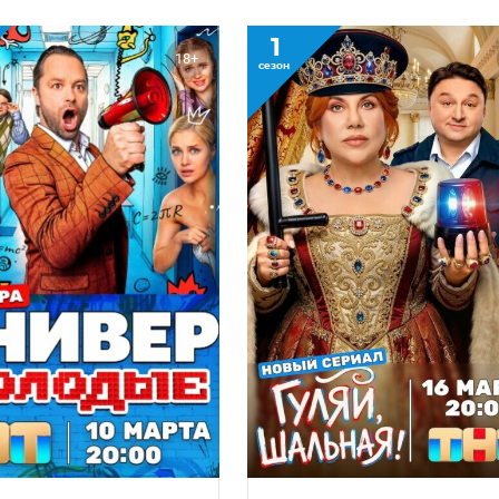
1
18+
сезон