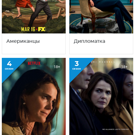
Американцы
Дипломатка
4
3
18+
18+
сезон
сезон