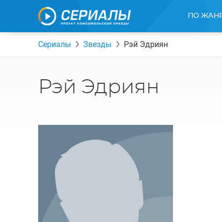
ПО ЖАН
Сериалы
Звезды
Рэй Эдриян
Рэй Эдриян