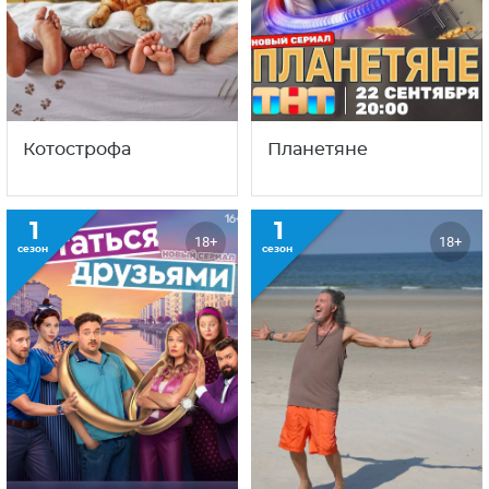
Котострофа
Планетяне
1
1
18+
18+
сезон
сезон