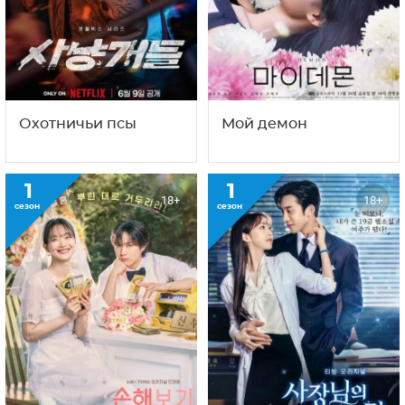
Охотничьи псы
Мой демон
1
1
18+
18+
сезон
сезон