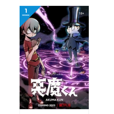
1
18+
сезон