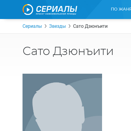
ПО ЖАН
Сериалы
Звезды
Сато Дзюнъити
Сато Дзюнъити