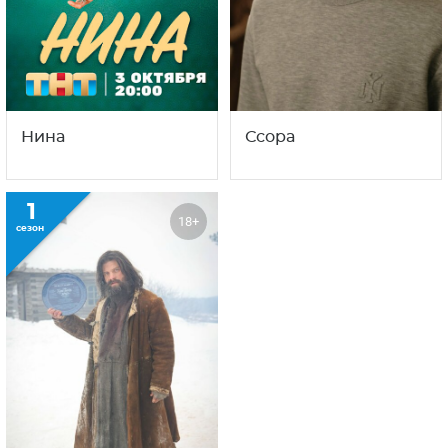
Нина
Ссора
1
18+
сезон