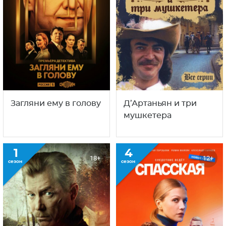
Загляни ему в голову
Д’Артаньян и три
мушкетера
1
4
18+
12+
сезон
сезон