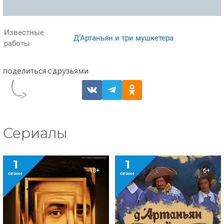
Известные
Д’Артаньян и три мушкетера
работы
Сериалы
1
1
18+
6+
сезон
сезон