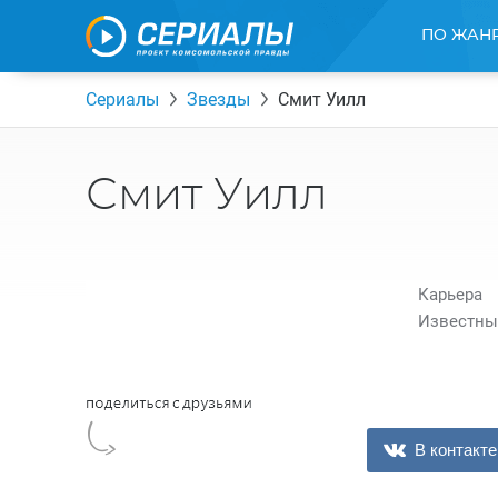
ПО ЖАН
Сериалы
Звезды
Смит Уилл
Смит Уилл
Карьера
Известны
В контакте