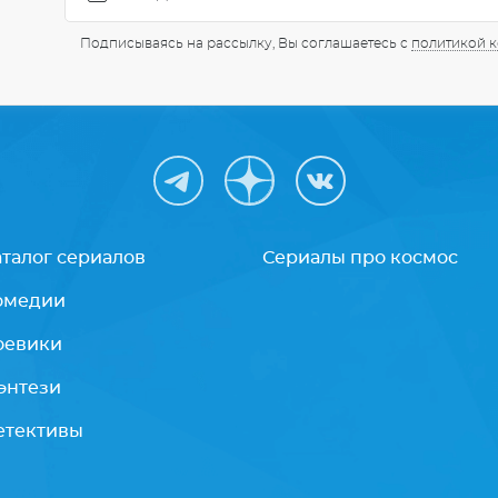
Подписываясь на рассылку, Вы соглашаетесь с
политикой 
аталог сериалов
Сериалы про космос
омедии
оевики
энтези
етективы