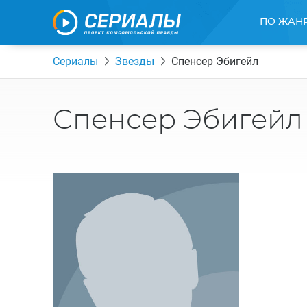
ПО ЖАН
Сериалы
Звезды
Спенсер Эбигейл
Спенсер Эбигейл