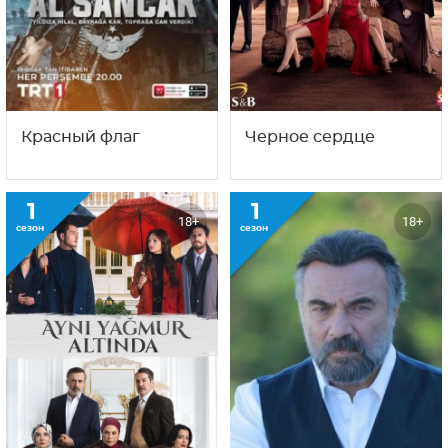
Красный флаг
Черное сердце
1
1
18+
18+
сезон
сезон