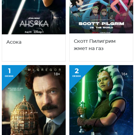
Скотт Пилигрим
Асока
жмет на газ
1
2
18+
16+
сезон
сезон