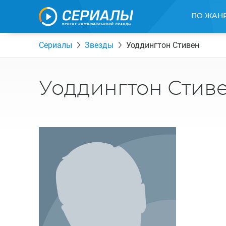
ПО ЖАН
Сериалы
Звезды
Уоддингтон Стивен
Уоддингтон Стив