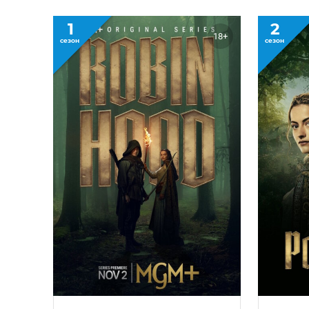
1
2
18+
сезон
сезон