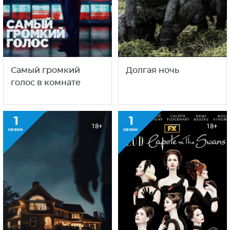
Самый громкий
Долгая ночь
голос в комнате
1
1
18+
18+
сезон
сезон